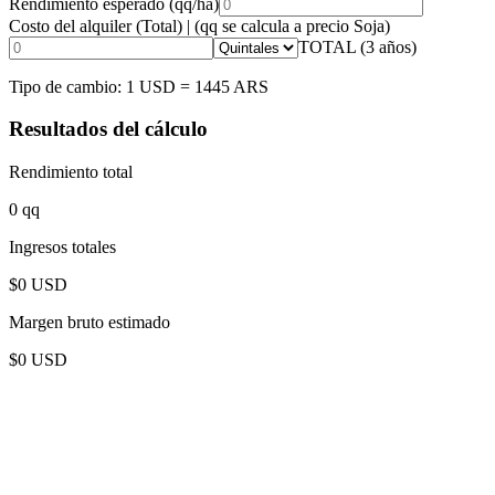
Rendimiento esperado (qq/ha)
Costo del alquiler (Total) | (qq se calcula a precio Soja)
TOTAL (3 años)
Tipo de cambio: 1 USD =
1445
ARS
Resultados del cálculo
Rendimiento total
0
qq
Ingresos totales
$
0
USD
Margen bruto estimado
$
0
USD